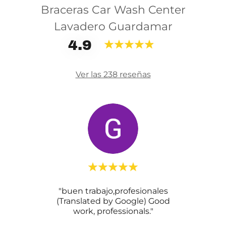
Braceras Car Wash Center
Lavadero Guardamar
4.9
Ver las 238 reseñas
on el
"buen trabajo,profesionales
"GR
(Translated by Google) Good
C
Than
..."
work, professionals."
PERF